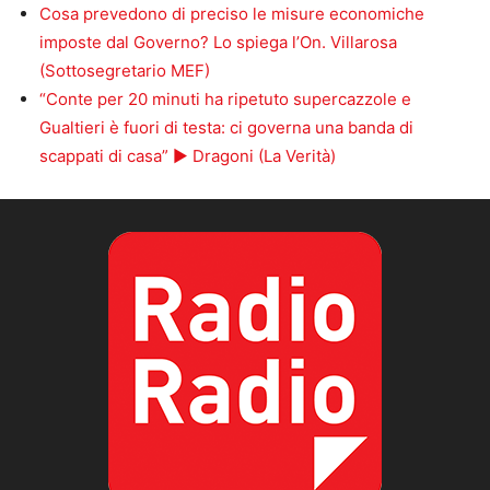
Cosa prevedono di preciso le misure economiche
imposte dal Governo? Lo spiega l’On. Villarosa
(Sottosegretario MEF)
“Conte per 20 minuti ha ripetuto supercazzole e
Gualtieri è fuori di testa: ci governa una banda di
scappati di casa” ► Dragoni (La Verità)