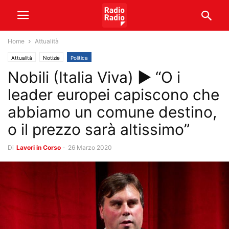
Home
Attualità
Attualità
Notizie
Politica
Nobili (Italia Viva) ► “O i
leader europei capiscono che
abbiamo un comune destino,
o il prezzo sarà altissimo”
Di
Lavori in Corso
-
26 Marzo 2020