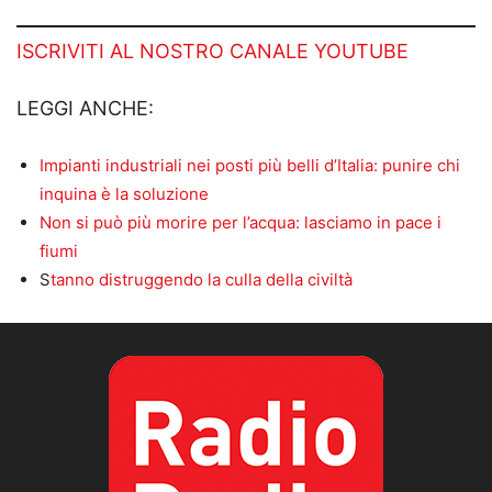
ISCRIVITI AL NOSTRO CANALE YOUTUBE
LEGGI ANCHE:
Impianti industriali nei posti più belli d’Italia: punire chi
inquina è la soluzione
Non si può più morire per l’acqua: lasciamo in pace i
fiumi
S
tanno distruggendo la culla della civiltà