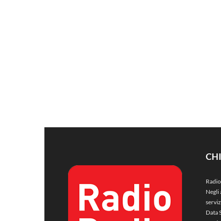
CH
Radio
Negli 
servi
Data 