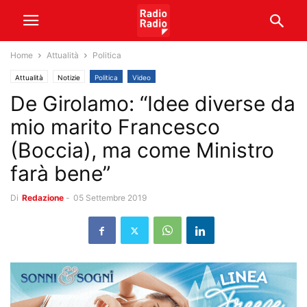
Home
Attualità
Politica
Attualità
Notizie
Politica
Video
De Girolamo: “Idee diverse da
mio marito Francesco
(Boccia), ma come Ministro
farà bene”
Di
Redazione
-
05 Settembre 2019