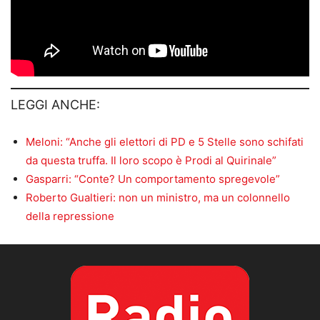
LEGGI ANCHE:
Meloni: “Anche gli elettori di PD e 5 Stelle sono schifati
da questa truffa. Il loro scopo è Prodi al Quirinale”
Gasparri: “Conte? Un comportamento spregevole”
Roberto Gualtieri: non un ministro, ma un colonnello
della repressione