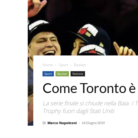
Home
Sport
Basket
Sport
Basket
Notizie
Come Toronto è d
La serie finale si chiude nella Baia. 
Trophy fuori dagli Stati Uniti
Di
Marco Napoleoni
-
14 Giugno 2019