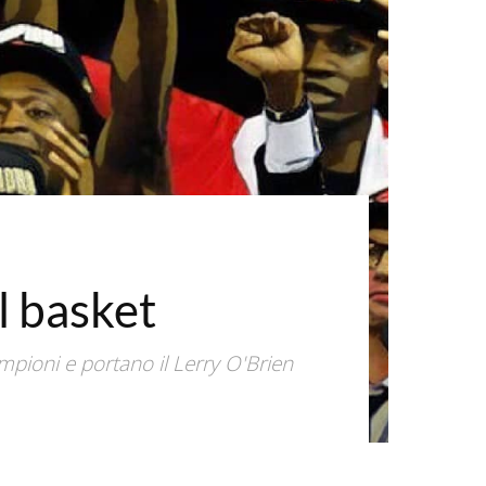
l basket
ampioni e portano il Lerry O'Brien