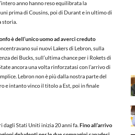
 l’intero anno hanno reso equilibrata la
uni prima di Cousins, poi di Durant e in ultimo di
 storia.
rionfo è dell’unico uomo ad averci creduto
concentravano sui nuovi Lakers di Lebron, sulla
za dei Bucks, sull’ultima chance per i Rokets di
ate ancora una volta rinforzatasi con l’arrivo di
mplice. Lebron non è più dalla nostra parte del
o e intanto vinco il titolo a Est, poi in finale
.
i dagli Stati Uniti inizia 20 anni fa.
Fino all’arrivo
tagioni deludenti per le due compagini canadesi