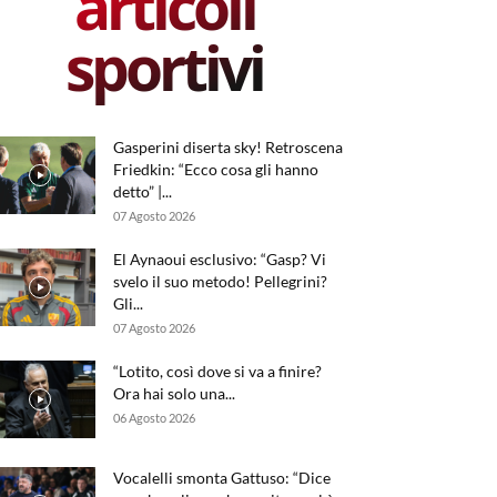
articoli
sportivi
Gasperini diserta sky! Retroscena
Friedkin: “Ecco cosa gli hanno
detto” |...
07 Agosto 2026
El Aynaoui esclusivo: “Gasp? Vi
svelo il suo metodo! Pellegrini?
Gli...
07 Agosto 2026
“Lotito, così dove si va a finire?
Ora hai solo una...
06 Agosto 2026
Vocalelli smonta Gattuso: “Dice