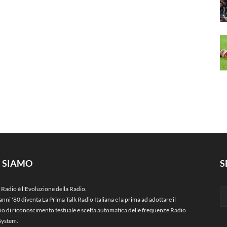
I SIAMO
S
 Radio è l'Evoluzione della Radio.
anni '80 diventa La Prima Talk Radio Italiana e la prima ad adottare il
zio di riconoscimento testuale e scelta automatica delle frequenze Radio
System.