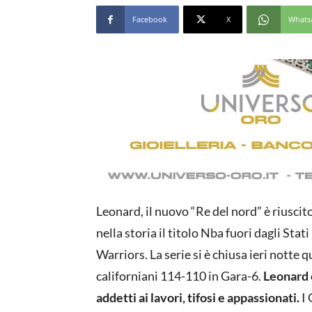
Facebook
X
Whats
Leonard, il nuovo “Re del nord” è riuscit
nella storia il titolo Nba fuori dagli Sta
Warriors. La serie si è chiusa ieri notte
californiani 114-110 in Gara-6.
Leonard 
addetti ai lavori, tifosi e appassionati.
I 