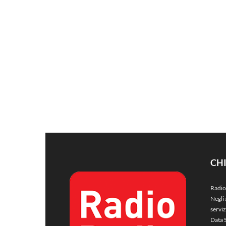
CH
Radio
Negli 
servi
Data 