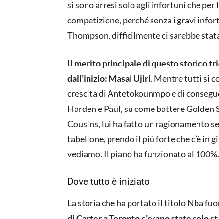
si sono arresi solo agli infortuni che per
competizione, perché senza i gravi infort
Thompson, difficilmente ci sarebbe stata
Il merito principale di questo storico t
dall’inizio: Masai Ujiri
. Mentre tutti si 
crescita di Antetokounmpo e di conseguen
Harden e Paul, su come battere Golden St
Cousins, lui ha fatto un ragionamento se
tabellone, prendo il più forte che c’è in gir
vediamo. Il piano ha funzionato al 100%
Dove tutto è iniziato
La storia che ha portato il titolo Nba fuor
di Carter a Toronto c’erano state solo s