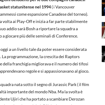
basket statunitense
nel 1994
( i Vancouver
ti ammessi come espansione Canadese del torneo).
a volta ai Play-Off e inizia a far parte stabilmente
 suo addio sarà Bosh a riportare la squadra a
ato a giocare più delle seminali di Conference.
oggi a un livello tale da poter essere considerata
olo. La programmazione, la crescita dei Raptors
 della franchigia migliorava e il numero dei tifosi
 apprendevano regole e si appassionavano al gioco.
quadra nata sotto il segno di Jurassic Park ( il film
ealtà importante del mondo Nba. Ma la svolta è
esidente Ujiri che ha portato a scambiare Derozan