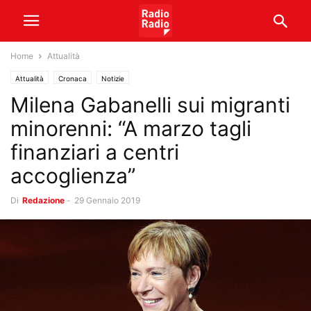
Home
Attualità
Attualità
Cronaca
Notizie
Milena Gabanelli sui migranti
minorenni: “A marzo tagli
finanziari a centri
accoglienza”
Di
Redazione
-
29 Gennaio 2019