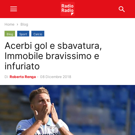
Home
Blog
Blog
Sport
Calcio
Acerbi gol e sbavatura,
Immobile bravissimo e
infuriato
Di
Roberto Renga
-
08 Dicembre 2018