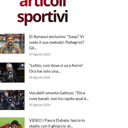
articoli
sportivi
El Aynaoui esclusivo: “Gasp? Vi
svelo il suo metodo! Pellegrini?
Gli...
07 Agosto 2026
“Lotito, così dove si va a finire?
Ora hai solo una...
06 Agosto 2026
Vocalelli smonta Gattuso: “Dice
cose banali, non ha capito qual è...
05 Agosto 2026
VIDEO | Paura Dybala: lascia lo
stadio con il ghiaccio al...