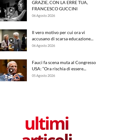
GRAZIE, CON LA ERRE TUA,
FRANCESCO GUCCINI
06 Agosto 2026
Il vero motivo per cui ora vi
accusano di scarsa educazione...
06 Agosto 2026
Fauci fa scena muta al Congresso
USA: “Ora rischia di essere...
05 Agosto 2026
ultimi