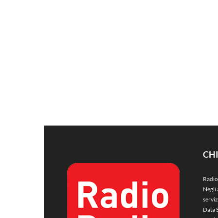
CH
Radio
Negli 
servi
Data 