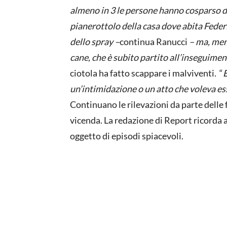
almeno in 3 le persone hanno cosparso di b
pianerottolo della casa dove abita Fede
dello spray –
continua Ranucci
– ma, men
cane, che è subito partito all’inseguime
ciotola ha fatto scappare i malviventi. “
E
un’intimidazione o un atto che voleva e
Continuano le rilevazioni da parte delle 
vicenda. La redazione di Report ricorda 
oggetto di episodi spiacevoli.