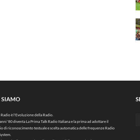
I SIAMO
S
 Radio è l'Evoluzione della Radio.
anni '80 diventa La Prima Talk Radio Italiana e la prima ad adottare il
zio di riconoscimento testuale e scelta automatica delle frequenze Radio
System.