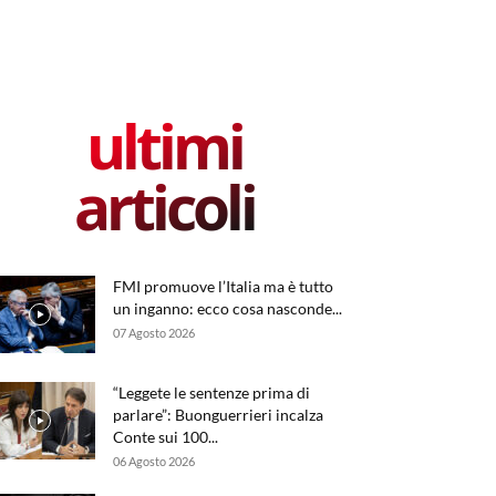
ultimi
articoli
FMI promuove l’Italia ma è tutto
un inganno: ecco cosa nasconde...
07 Agosto 2026
“Leggete le sentenze prima di
parlare”: Buonguerrieri incalza
Conte sui 100...
06 Agosto 2026