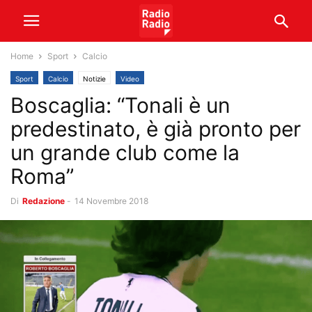
Home
Sport
Calcio
Sport
Calcio
Notizie
Video
Boscaglia: “Tonali è un
predestinato, è già pronto per
un grande club come la
Roma”
Di
Redazione
-
14 Novembre 2018