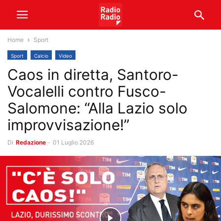
Home
Sport
Sport
Calcio
Video
Caos in diretta, Santoro-
Vocalelli contro Fusco-
Salomone: “Alla Lazio solo
improvvisazione!”
Di
Redazione
-
01 Luglio 2026