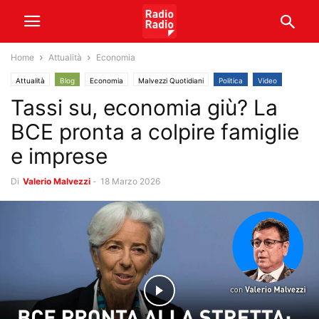
Home
Attualità
Economia
Attualità
Blog
Economia
Malvezzi Quotidiani
Politica
Video
Tassi su, economia giù? La
BCE pronta a colpire famiglie
e imprese
Di
Valerio Malvezzi
-
18 Marzo 2026