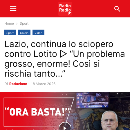
Home
Sport
Sport
Calcio
Video
Lazio, continua lo sciopero
contro Lotito ▷ “Un problema
grosso, enorme! Così si
rischia tanto…”
Di
Redazione
-
18 Marzo 2026