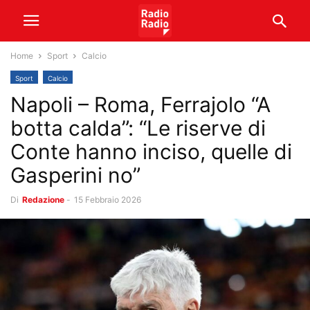
Home
Sport
Calcio
Sport
Calcio
Napoli – Roma, Ferrajolo “A
botta calda”: “Le riserve di
Conte hanno inciso, quelle di
Gasperini no”
Di
Redazione
-
15 Febbraio 2026