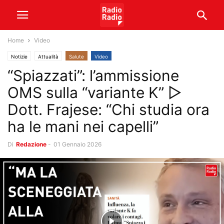
Home
Video
Notizie
Attualità
Salute
Video
“Spiazzati”: l’ammissione
OMS sulla “variante K” ▷
Dott. Frajese: “Chi studia ora
ha le mani nei capelli”
Di
Redazione
-
01 Gennaio 2026