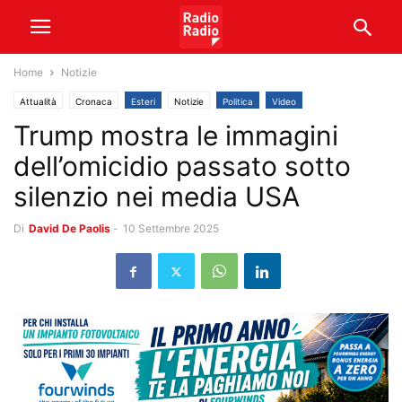
Home
Notizie
Attualità
Cronaca
Esteri
Notizie
Politica
Video
Trump mostra le immagini
dell’omicidio passato sotto
silenzio nei media USA
Di
David De Paolis
-
10 Settembre 2025