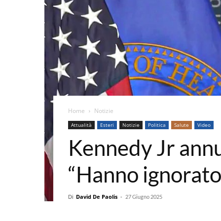
Home
Notizie
Attualità
Esteri
Notizie
Politica
Salute
Video
Kennedy Jr annu
“Hanno ignorato
Di
David De Paolis
-
27 Giugno 2025