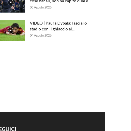
cose banali, non ha capito qual è...
05 Agosto 2026
VIDEO | Paura Dybala: lascia lo
stadio con il ghiaccio al...
04 Agosto 2026
EGUICI