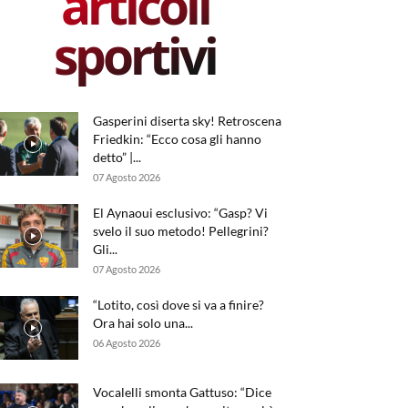
articoli
sportivi
Gasperini diserta sky! Retroscena
Friedkin: “Ecco cosa gli hanno
detto” |...
07 Agosto 2026
El Aynaoui esclusivo: “Gasp? Vi
svelo il suo metodo! Pellegrini?
Gli...
07 Agosto 2026
“Lotito, così dove si va a finire?
Ora hai solo una...
06 Agosto 2026
Vocalelli smonta Gattuso: “Dice