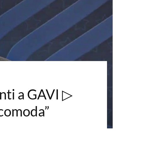
nti a GAVI ▷
scomoda”