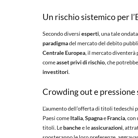
Un rischio sistemico per l
Secondo diversi
esperti
, una tale ondat
paradigma
del mercato del debito pubbl
Centrale Europea
, il mercato diventerà
come
asset privi di rischio
, che potrebbe
investitori
.
Crowding out e pressione s
L’aumento dell’offerta di titoli tedeschi
Paesi come
Italia
,
Spagna
e
Francia
, con
titoli. Le
banche
e le
assicurazioni
, attr
sposteranno le loro preferenze, aggrava