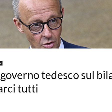
e
l governo tedesco sul bil
rci tutti