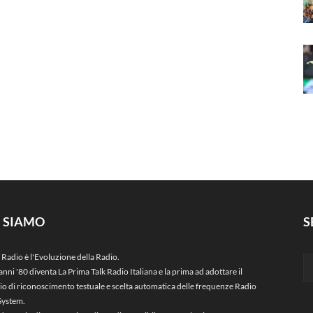
I SIAMO
S
 Radio è l'Evoluzione della Radio.
anni '80 diventa La Prima Talk Radio Italiana e la prima ad adottare il
zio di riconoscimento testuale e scelta automatica delle frequenze Radio
System.