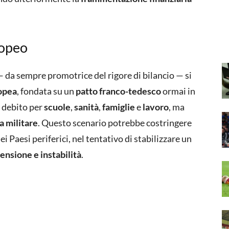
ropeo
da sempre promotrice del rigore di bilancio — si
opea
, fondata su un
patto franco-tedesco
ormai in
l debito per
scuole
,
sanità
,
famiglie
e
lavoro
, ma
a militare
. Questo scenario potrebbe costringere
ei Paesi periferici, nel tentativo di stabilizzare un
tensione e instabilità
.