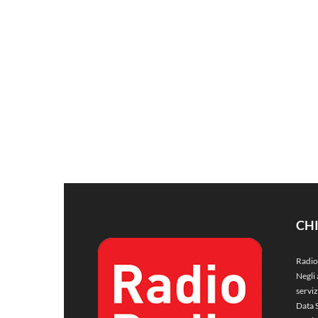
CH
Radio
Negli 
servi
Data 