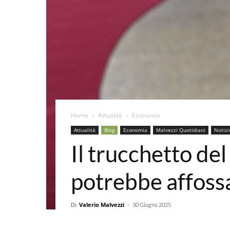
Home
Attualità
Economia
Attualità
Blog
Economia
Malvezzi Quotidiani
Notizi
Il trucchetto de
potrebbe affossa
Di
Valerio Malvezzi
-
30 Giugno 2025