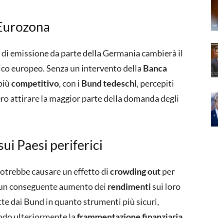
’Eurozona
a di emissione da parte della Germania cambierà il
ico europeo. Senza un intervento della
Banca
 più
competitivo
, con i
Bund tedeschi
, percepiti
ro attirare la maggior parte della domanda degli
ui Paesi periferici
 potrebbe causare un effetto di
crowding out
per
 un conseguente aumento dei
rendimenti
sui loro
atte dai Bund in quanto strumenti più sicuri,
ndo ulteriormente la
frammentazione finanziaria