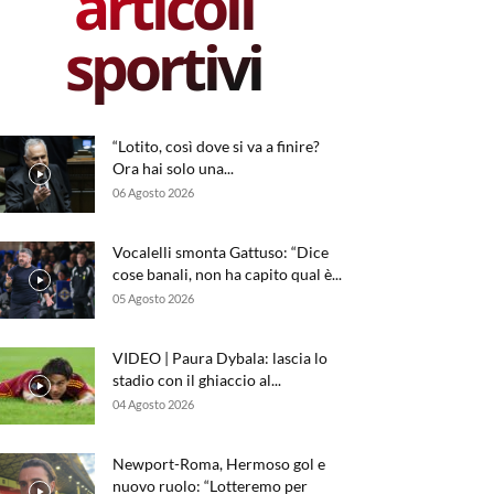
articoli
sportivi
“Lotito, così dove si va a finire?
Ora hai solo una...
06 Agosto 2026
Vocalelli smonta Gattuso: “Dice
cose banali, non ha capito qual è...
05 Agosto 2026
VIDEO | Paura Dybala: lascia lo
stadio con il ghiaccio al...
04 Agosto 2026
Newport-Roma, Hermoso gol e
nuovo ruolo: “Lotteremo per