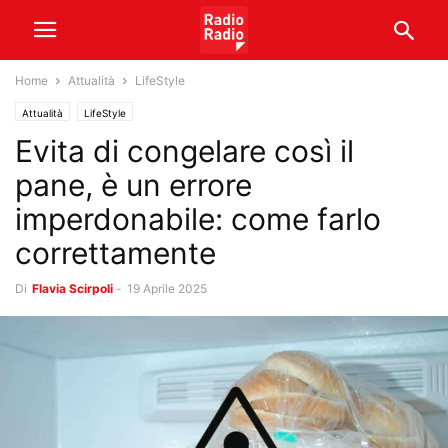
Home
Attualità
LifeStyle
Attualità
LifeStyle
Evita di congelare così il
pane, è un errore
imperdonabile: come farlo
correttamente
Di
Flavia Scirpoli
-
19 Aprile 2025