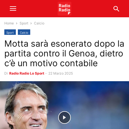
Home
Sport
Calcio
Sport
Calcio
Motta sarà esonerato dopo la
partita contro il Genoa, dietro
c’è un motivo contabile
Di
Radio Radio Lo Sport
-
22 Marzo 2025