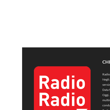
CH
Radio
Negli 
servi
Data 
Oggi, 
multim
condu