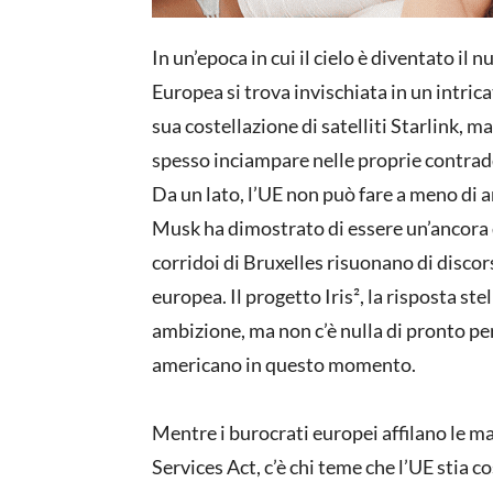
In un’epoca in cui il cielo è diventato il
Europea si trova invischiata in un intrica
sua costellazione di satelliti Starlink, 
spesso inciampare nelle proprie contrad
Da un lato, l’UE non può fare a meno di am
Musk ha dimostrato di essere un’ancora di 
corridoi di Bruxelles risuonano di discor
europea. Il progetto Iris², la risposta ste
ambizione, ma non c’è nulla di pronto pe
americano in questo momento.
Mentre i burocrati europei affilano le ma
Services Act, c’è chi teme che l’UE stia