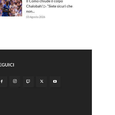
Il Como chiude il colpo
Chalobah! ▷ “Siete sicuri che
non...
03 Agosto 2026
EGUICI