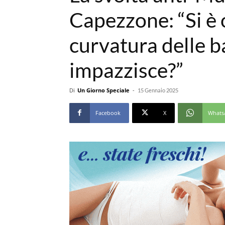
Capezzone: “Si è 
curvatura delle b
impazzisce?”
Di
Un Giorno Speciale
-
15 Gennaio 2025
Facebook
X
Whats