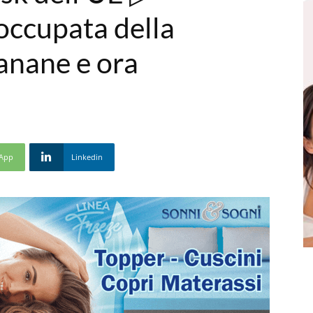
occupata della
anane e ora
App
Linkedin