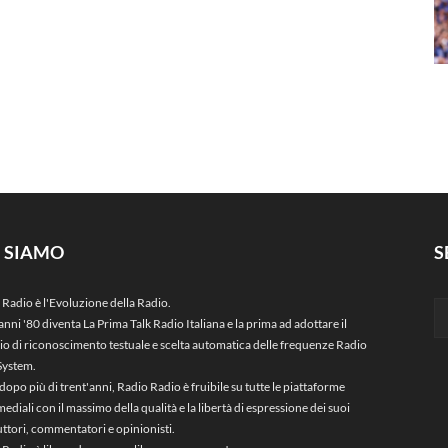
I SIAMO
S
 Radio è l'Evoluzione della Radio.
anni '80 diventa La Prima Talk Radio Italiana e la prima ad adottare il
zio di riconoscimento testuale e scelta automatica delle frequenze Radio
System.
dopo più di trent'anni, Radio Radio è fruibile su tutte le piattaforme
ediali con il massimo della qualità e la libertà di espressione dei suoi
ttori, commentatori e opinionisti.