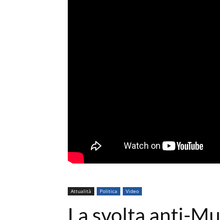
Attualità
Politica
Video
La svolta anti-Mu