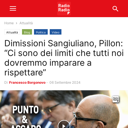
Home
Attualità
Attualità
Blog
Politica
Video
Dimissioni Sangiuliano, Pillon:
“Ci sono dei limiti che tutti noi
dovremmo imparare a
rispettare”
Di
Francesco Borgonovo
-
06 Settembre 2024