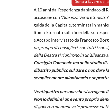
Dona a favore della 
A 10 anni dall’esperienza da sindaco di 
occasione con
“Alleanza Verdi e Sinistra”
guida della Capitale, terminata in mani
Roma è tornato sulla fine della sua espe
e Accapo intervistato da Francesco Bo
un gruppo di consiglieri, con tutti i cons
della Destra si riunirono in un’alleanza 
Consiglio Comunale ma nello studio di 
dibattito pubblico sul dare o non dare l
semplicemente allontanarlo e soprattutt
Ventiquattro persone che si arrogano il 
Non lo definirei un evento proprio dem
di governo manteneva le promesse eletto