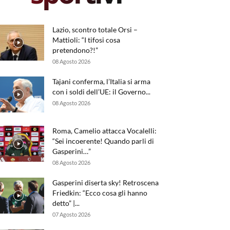
Lazio, scontro totale Orsi –
Mattioli: “I tifosi cosa
pretendono?!”
08 Agosto 2026
Tajani conferma, l’Italia si arma
con i soldi dell’UE: il Governo...
08 Agosto 2026
Roma, Camelio attacca Vocalelli:
“Sei incoerente! Quando parli di
Gasperini…”
08 Agosto 2026
Gasperini diserta sky! Retroscena
Friedkin: “Ecco cosa gli hanno
detto” |...
07 Agosto 2026