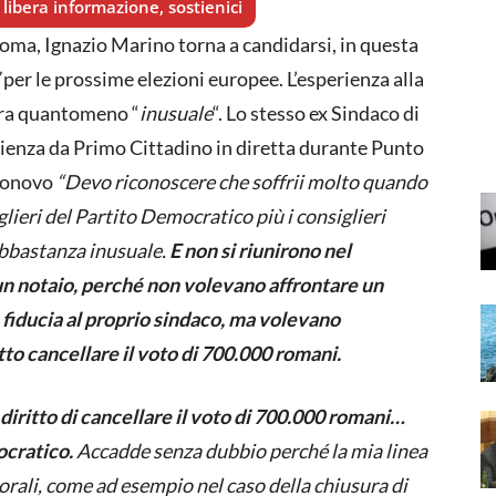
libera informazione, sostienici
Roma, Ignazio Marino torna a candidarsi, in questa
per le prossime elezioni europee. L’esperienza alla
era quantomeno “
inusuale
“. Lo stesso ex Sindaco di
rienza da Primo Cittadino in diretta durante Punto
rgonovo
“Devo riconoscere che soffrii molto quando
iglieri del Partito Democratico più i consiglieri
abbastanza inusuale.
E non si riunirono nel
un notaio, perché non volevano affrontare un
a fiducia al proprio sindaco, ma volevano
o cancellare il voto di 700.000 romani.
diritto di cancellare il voto di 700.000 romani…
ocratico.
Accadde senza dubbio perché la mia linea
rali, come ad esempio nel caso della chiusura di