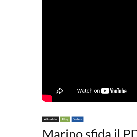
Attualità
Blog
Video
Marino sfida il PD