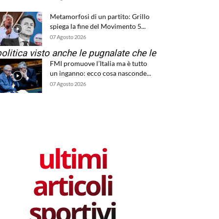
Metamorfosi di un partito: Grillo
spiega la fine del Movimento 5...
07 Agosto 2026
olitica visto anche le pugnalate che le
FMI promuove l’Italia ma è tutto
un inganno: ecco cosa nasconde...
07 Agosto 2026
ultimi
articoli
sportivi