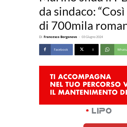
da sindaco: “Così
di 700mila roman
Di
Francesco Borgonovo
-
03 Giugno 2024
Facebook
X
Whats