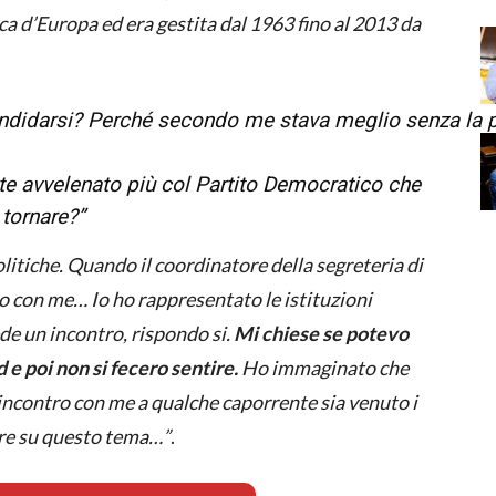
ca d’Europa ed era gestita dal 1963 fino al 2013 da
 candidarsi? Perché secondo me stava meglio senza la p
nte avvelenato più col Partito Democratico che
 tornare?”
litiche. Quando il coordinatore della segreteria di
ro con me… Io ho rappresentato le istituzioni
ede un incontro, rispondo si.
Mi chiese se potevo
e poi non si fecero sentire.
Ho immaginato che
 incontro con me a qualche caporrente sia venuto i
ere su questo tema…”
.