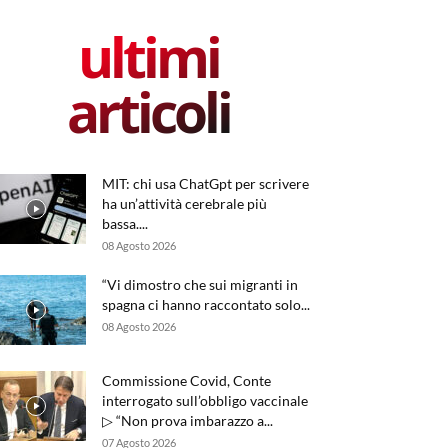
ultimi
articoli
MIT: chi usa ChatGpt per scrivere
ha un’attività cerebrale più
bassa....
08 Agosto 2026
“Vi dimostro che sui migranti in
spagna ci hanno raccontato solo...
08 Agosto 2026
Commissione Covid, Conte
interrogato sull’obbligo vaccinale
▷ “Non prova imbarazzo a...
07 Agosto 2026