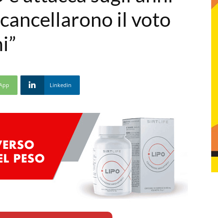
 cancellarono il voto
i”
App
Linkedin