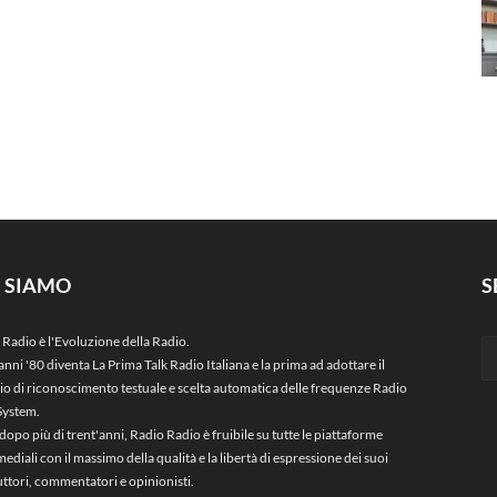
I SIAMO
S
 Radio è l'Evoluzione della Radio.
anni '80 diventa La Prima Talk Radio Italiana e la prima ad adottare il
zio di riconoscimento testuale e scelta automatica delle frequenze Radio
System.
dopo più di trent'anni, Radio Radio è fruibile su tutte le piattaforme
ediali con il massimo della qualità e la libertà di espressione dei suoi
ttori, commentatori e opinionisti.