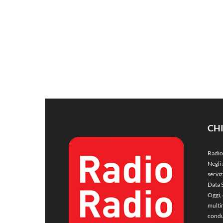
CH
Radio
Negli 
servi
Data 
Oggi, 
multim
condu