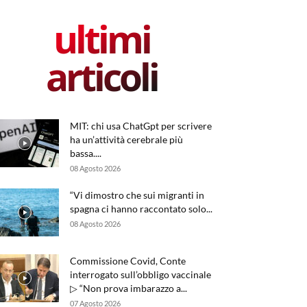
ultimi
articoli
MIT: chi usa ChatGpt per scrivere
ha un’attività cerebrale più
bassa....
08 Agosto 2026
“Vi dimostro che sui migranti in
spagna ci hanno raccontato solo...
08 Agosto 2026
Commissione Covid, Conte
interrogato sull’obbligo vaccinale
▷ “Non prova imbarazzo a...
07 Agosto 2026