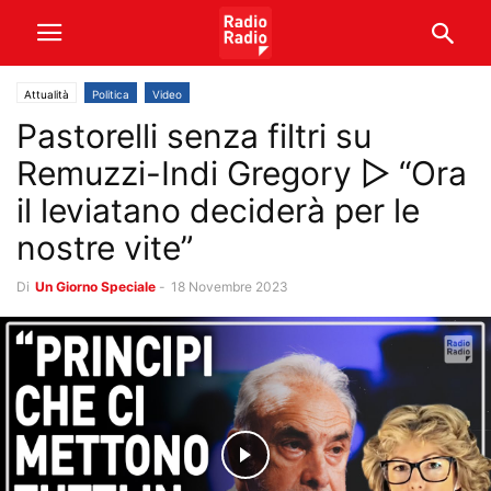
Attualità
Politica
Video
Pastorelli senza filtri su
Remuzzi-Indi Gregory ▷ “Ora
il leviatano deciderà per le
nostre vite”
Di
Un Giorno Speciale
-
18 Novembre 2023