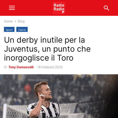
Home
Blog
Sport
Calcio
Un derby inutile per la
Juventus, un punto che
inorgoglisce il Toro
Di
Tony Damascelli
-
18 Febbraio 2022