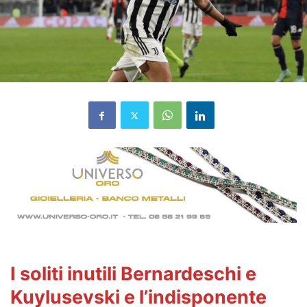
I soliti inutili Bernardeschi e
Kuylusevski e l’indisponente