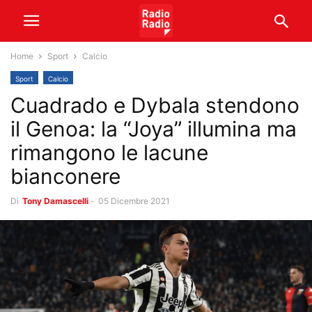
Home
Sport
Calcio
Sport
Calcio
Cuadrado e Dybala stendono
il Genoa: la “Joya” illumina ma
rimangono le lacune
bianconere
Di
Tony Damascelli
-
05 Dicembre 2021