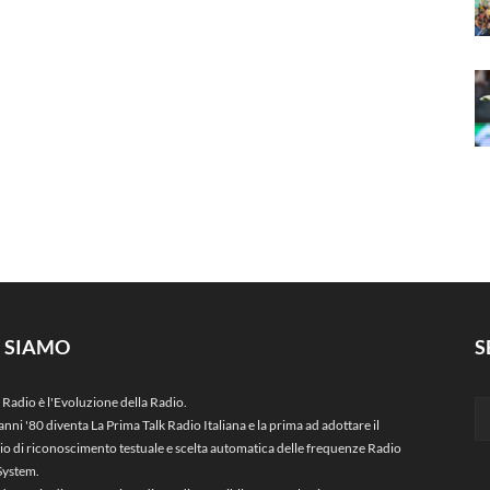
I SIAMO
S
 Radio è l'Evoluzione della Radio.
anni '80 diventa La Prima Talk Radio Italiana e la prima ad adottare il
zio di riconoscimento testuale e scelta automatica delle frequenze Radio
System.