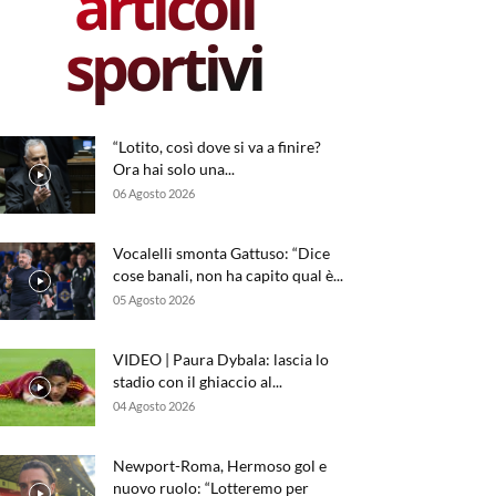
articoli
sportivi
“Lotito, così dove si va a finire?
Ora hai solo una...
06 Agosto 2026
Vocalelli smonta Gattuso: “Dice
cose banali, non ha capito qual è...
05 Agosto 2026
VIDEO | Paura Dybala: lascia lo
stadio con il ghiaccio al...
04 Agosto 2026
Newport-Roma, Hermoso gol e
nuovo ruolo: “Lotteremo per