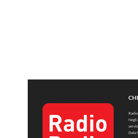
CH
Radio
Negli 
servi
Data 