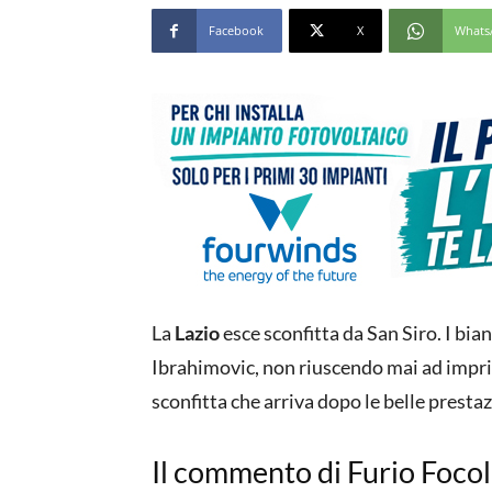
Facebook
X
Whats
La
Lazio
esce sconfitta da San Siro. I bia
Ibrahimovic, non riuscendo mai ad imprim
sconfitta che arriva dopo le belle presta
Il commento di Furio Focol