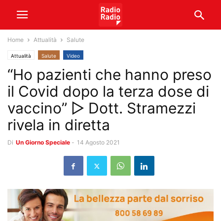
Home
Attualità
Salute
Attualità
Salute
Video
“Ho pazienti che hanno preso
il Covid dopo la terza dose di
vaccino” ▷ Dott. Stramezzi
rivela in diretta
Di
Un Giorno Speciale
-
14 Agosto 2021