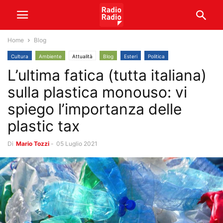
Home
Blog
Cultura
Ambiente
Attualità
Blog
Esteri
Politica
L’ultima fatica (tutta italiana)
sulla plastica monouso: vi
spiego l’importanza delle
plastic tax
Di
Mario Tozzi
-
05 Luglio 2021