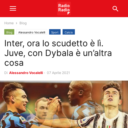
Home
Blog
Blog
Alessandro Vocalelli
Sport
Calcio
Inter, ora lo scudetto è lì.
Juve, con Dybala è un’altra
cosa
Di
Alessandro Vocalelli
-
07 Aprile 2021