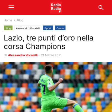
Home
Blog
Blog
Alessandro Vocalelli
Sport
Calcio
Lazio, tre punti d’oro nella
corsa Champions
Di
Alessandro Vocalelli
-
21 Marzo 2021