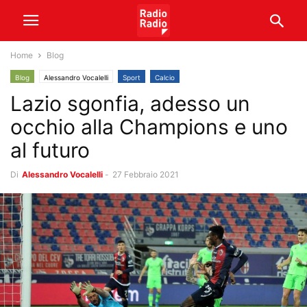
Home
Blog
Blog
Alessandro Vocalelli
Sport
Calcio
Lazio sgonfia, adesso un
occhio alla Champions e uno
al futuro
Di
Alessandro Vocalelli
-
27 Febbraio 2021