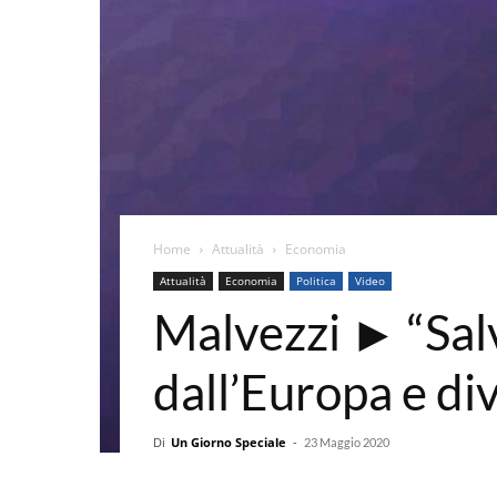
Home
Attualità
Economia
Attualità
Economia
Politica
Video
Malvezzi ► “Salv
dall’Europa e di
Di
Un Giorno Speciale
-
23 Maggio 2020