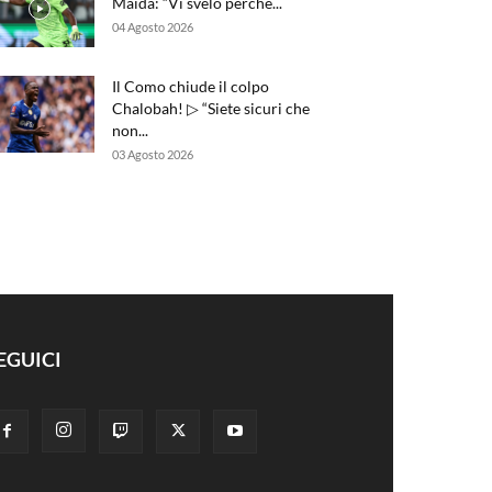
Maida: “Vi svelo perché...
04 Agosto 2026
Il Como chiude il colpo
Chalobah! ▷ “Siete sicuri che
non...
03 Agosto 2026
EGUICI