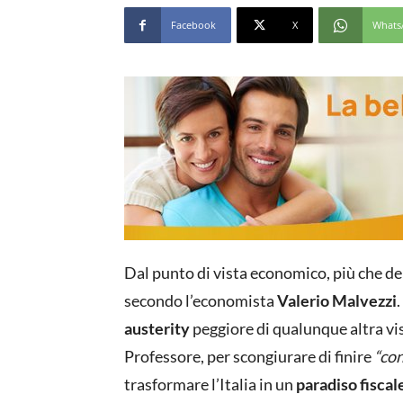
Facebook
X
Whats
Dal punto di vista economico, più che d
secondo l’economista
Valerio Malvezzi
austerity
peggiore di qualunque altra vis
Professore, per scongiurare di finire
“con
trasformare l’Italia in un
paradiso fiscal