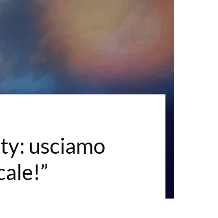
ity: usciamo
cale!”