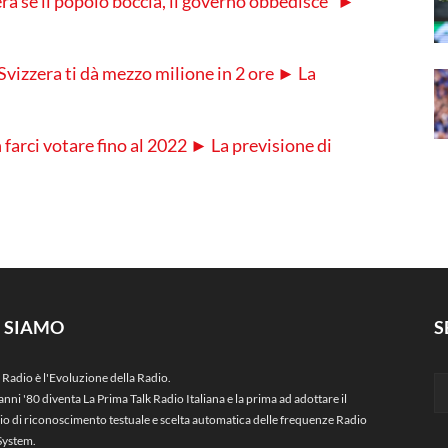
era se il popolo boccia, il governo obbedisce” ►
a Svizzera ti dà mezzo milione in 2 ore ► La
n farci votare fino al 2022 ► La previsione di
I SIAMO
S
 Radio è l'Evoluzione della Radio.
anni '80 diventa La Prima Talk Radio Italiana e la prima ad adottare il
zio di riconoscimento testuale e scelta automatica delle frequenze Radio
System.