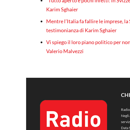
“Tutto aperto e pochi infetti: in Svizz
Karim Sghaier
Mentre l’Italia fa fallire le imprese, l
testimonianza di Karim Sghaier
Vi spiego il loro piano politico per no
Valerio Malvezzi
CH
Radio
Negli 
servi
Data 