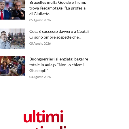
Bruxelles multa Google e Trump
trova l’escamotage: “La profezia
di Giulietto...
05 Agosto 2026
Cosa è successo davvero a Ceuta?
Ci sono ombre sospette che...
05 Agosto 2026
Buonguerrieri silenziata: bagarre
totale in aula ▷ “Non lo chiami
Giuseppi!”
04 Agosto 2026
ultimi