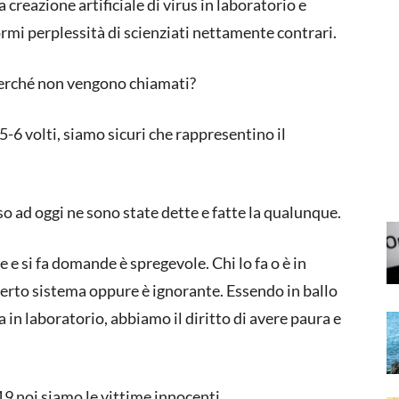
 creazione artificiale di virus in laboratorio e
ormi perplessità di scienziati nettamente contrari.
 perché non vengono chiamati?
 5-6 volti, siamo sicuri che rappresentino il
o ad oggi ne sono state dette e fatte la qualunque.
re e si fa domande è spregevole. Chi lo fa o è in
erto sistema oppure è ignorante. Essendo in ballo
ca in laboratorio, abbiamo il diritto di avere paura e
 noi siamo le vittime innocenti.