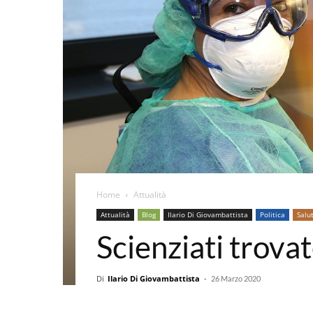
Home
Attualità
Attualità
Blog
Ilario Di Giovambattista
Politica
Salu
Scienziati trova
Di
Ilario Di Giovambattista
-
26 Marzo 2020