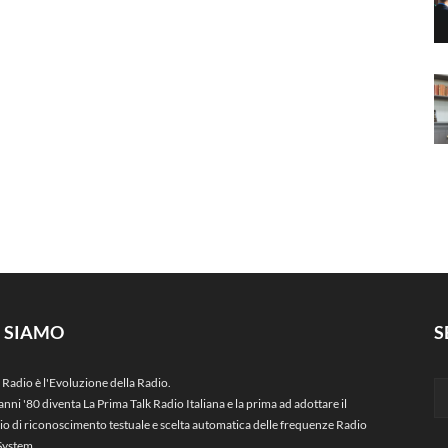
I SIAMO
S
 Radio è l'Evoluzione della Radio.
anni '80 diventa La Prima Talk Radio Italiana e la prima ad adottare il
zio di riconoscimento testuale e scelta automatica delle frequenze Radio
System.