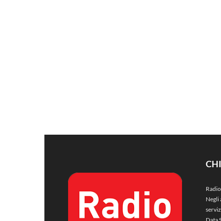
CH
Radio
Negli 
servi
Data 