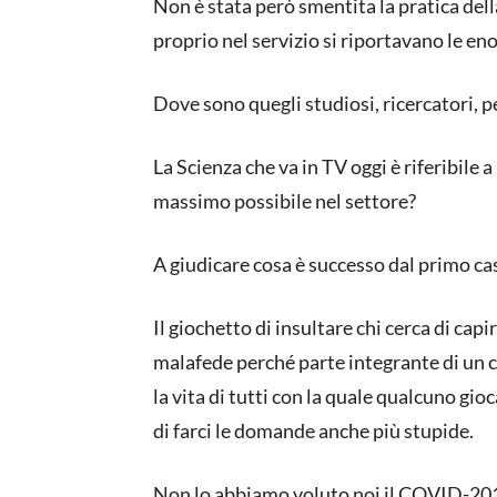
Non è stata però smentita la pratica della
proprio nel servizio si riportavano le en
Dove sono quegli studiosi, ricercatori,
La Scienza che va in TV oggi è riferibile a
massimo possibile nel settore?
A giudicare cosa è successo dal primo cas
Il giochetto di insultare chi cerca di capi
malafede perché parte integrante di un c
la vita di tutti con la quale qualcuno gio
di farci le domande anche più stupide.
Non lo abbiamo voluto noi il COVID-2019