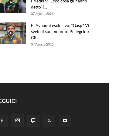
Friedkin: “Ecco cosa gli hanno
detto” |...
07 Agosto 2026
El Aynaoui esclusivo: “Gasp? Vi
svelo il suo metodo! Pellegrini?
Gli...
07 Agosto 2026
EGUICI