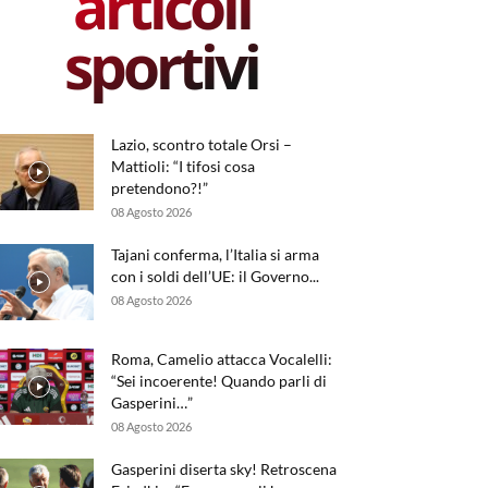
articoli
sportivi
Lazio, scontro totale Orsi –
Mattioli: “I tifosi cosa
pretendono?!”
08 Agosto 2026
Tajani conferma, l’Italia si arma
con i soldi dell’UE: il Governo...
08 Agosto 2026
Roma, Camelio attacca Vocalelli:
“Sei incoerente! Quando parli di
Gasperini…”
08 Agosto 2026
Gasperini diserta sky! Retroscena