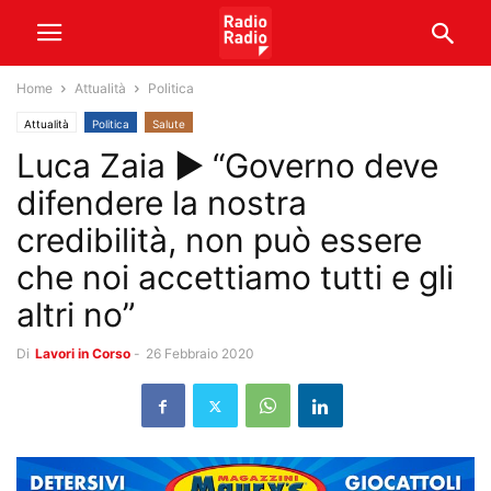
Home
Attualità
Politica
Attualità
Politica
Salute
Luca Zaia ► “Governo deve
difendere la nostra
credibilità, non può essere
che noi accettiamo tutti e gli
altri no”
Di
Lavori in Corso
-
26 Febbraio 2020