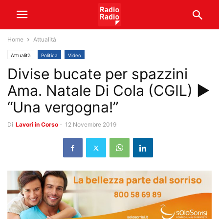
Home
Attualità
Attualità
Politica
Video
Divise bucate per spazzini
Ama. Natale Di Cola (CGIL) ►
“Una vergogna!”
Di
Lavori in Corso
-
12 Novembre 2019