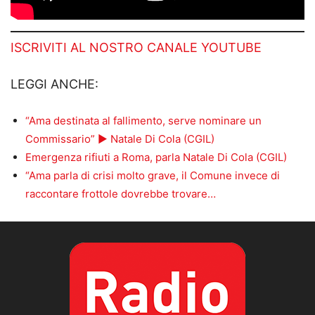
ISCRIVITI AL NOSTRO CANALE YOUTUBE
LEGGI ANCHE:
“Ama destinata al fallimento, serve nominare un
Commissario” ► Natale Di Cola (CGIL)
Emergenza rifiuti a Roma, parla Natale Di Cola (CGIL)
“Ama parla di crisi molto grave, il Comune invece di
raccontare frottole dovrebbe trovare…