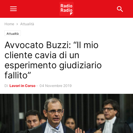
Home
Attualità
Attualità
Avvocato Buzzi: “Il mio
cliente cavia di un
esperimento giudiziario
fallito”
Di
Lavori in Corso
-
04 Novembre 2019