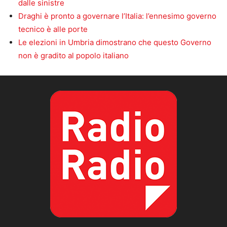
dalle sinistre
Draghi è pronto a governare l’Italia: l’ennesimo governo
tecnico è alle porte
Le elezioni in Umbria dimostrano che questo Governo
non è gradito al popolo italiano