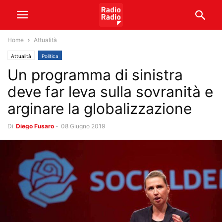
Home
Attualità
Attualità
Politica
Un programma di sinistra
deve far leva sulla sovranità e
arginare la globalizzazione
Di
Diego Fusaro
-
08 Giugno 2019