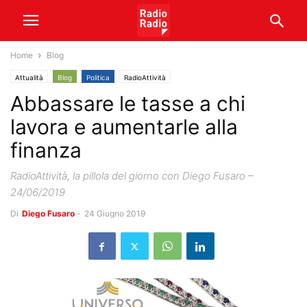
Home
Blog
Attualità
Blog
Politica
RadioAttività
Abbassare le tasse a chi
lavora e aumentarle alla
finanza
RadioAttività, la pillola del giorno con Diego Fusaro –
24/06/2019
Di
Diego Fusaro
-
24 Giugno 2019