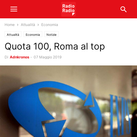
Home
Attualità
Economia
Attualità
Economia
Notizie
Quota 100, Roma al top
Di
Adnkronos
-
07 Maggio 2019