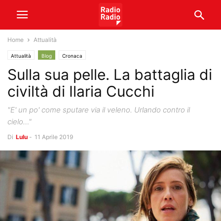
Home
Attualità
Attualità
Blog
Cronaca
Sulla sua pelle. La battaglia di
civiltà di Ilaria Cucchi
"E' un po' come sputare via il veleno. Urlando contro il
cielo…"
Di
Lulu
-
11 Aprile 2019