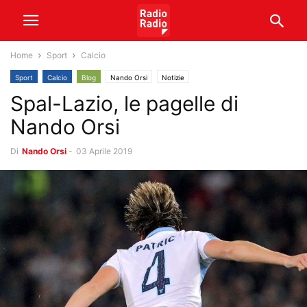
Home
Sport
Calcio
Sport
Calcio
Blog
Nando Orsi
Notizie
Spal-Lazio, le pagelle di
Nando Orsi
Di
Nando Orsi
-
03 Aprile 2019