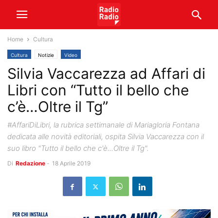
Home
Cultura
Cultura
Notizie
Video
Silvia Vaccarezza ad Affari di
Libri con “Tutto il bello che
c’è…Oltre il Tg”
#AffariDiLibri, la rubrica settimanale di Mariagloria Fontana
dedicata alle novità editoriali, ospita Silvia Vaccarezza con il
suo libro "Tutto il bello che c'è...Oltre il Tg".
Di
Redazione
-
18 Aprile 2019