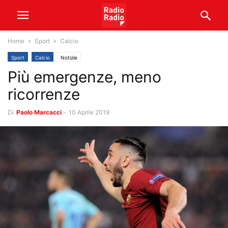
Home
Sport
Calcio
Sport
Calcio
Notizie
Più emergenze, meno
ricorrenze
Di
Paolo Marcacci
-
10 Aprile 2019