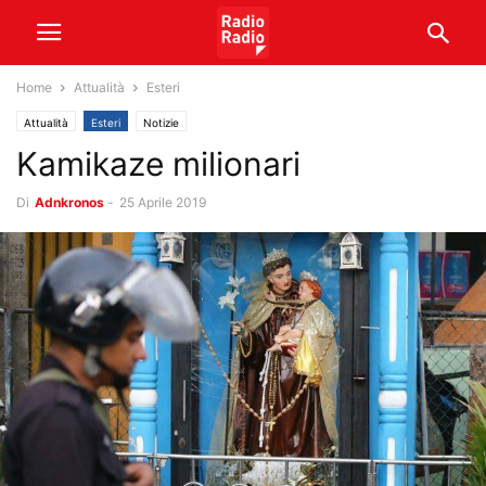
Home
Attualità
Esteri
Attualità
Esteri
Notizie
Kamikaze milionari
Di
Adnkronos
-
25 Aprile 2019