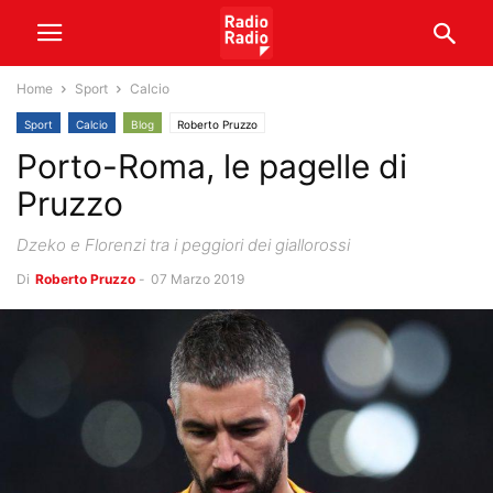
Home
Sport
Calcio
Sport
Calcio
Blog
Roberto Pruzzo
Porto-Roma, le pagelle di
Pruzzo
Dzeko e Florenzi tra i peggiori dei giallorossi
Di
Roberto Pruzzo
-
07 Marzo 2019