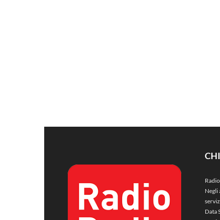
CH
Radio
Negli 
servi
Data 