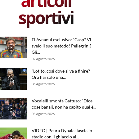
articoli
sportivi
El Aynaoui esclusivo: “Gasp? Vi
svelo il suo metodo! Pellegrini?
Gli...
07 Agosto 2026
“Lotito, così dove si va a finire?
Ora hai solo una...
06 Agosto 2026
Vocalelli smonta Gattuso: “Dice
cose banali, non ha capito qual è...
05 Agosto 2026
VIDEO | Paura Dybala: lascia lo
stadio con il ghiaccio al...