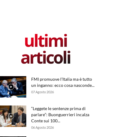
ultimi
articoli
FMI promuove l’Italia ma è tutto
un inganno: ecco cosa nasconde...
07 Agosto 2026
“Leggete le sentenze prima di
parlare”: Buonguerrieri incalza
Conte sui 100...
06 Agosto 2026