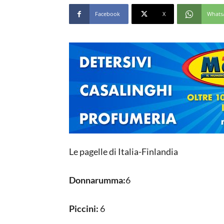
Facebook
X
Whats
Le pagelle di Italia-Finlandia
Donnarumma:
6
Piccini:
6