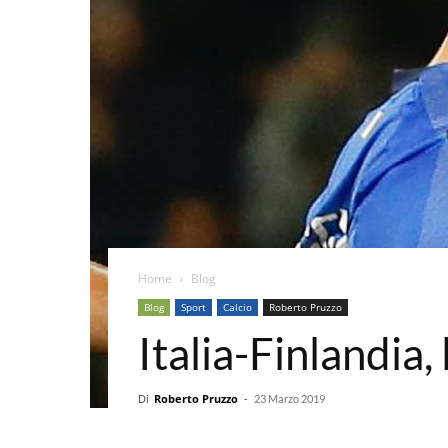
Home
Blog
Blog
Sport
Calcio
Roberto Pruzzo
Italia-Finlandia,
Di
Roberto Pruzzo
-
23 Marzo 2019