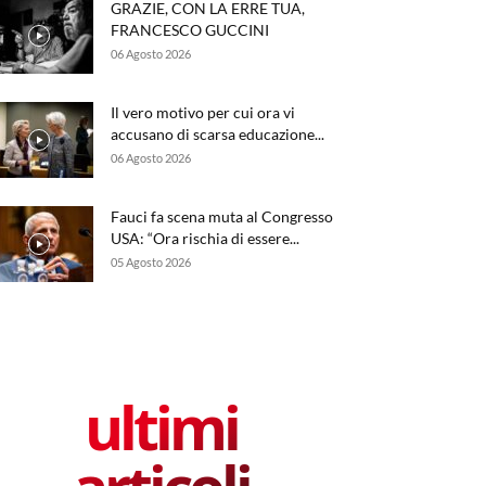
GRAZIE, CON LA ERRE TUA,
FRANCESCO GUCCINI
06 Agosto 2026
Il vero motivo per cui ora vi
accusano di scarsa educazione...
06 Agosto 2026
Fauci fa scena muta al Congresso
USA: “Ora rischia di essere...
05 Agosto 2026
ultimi