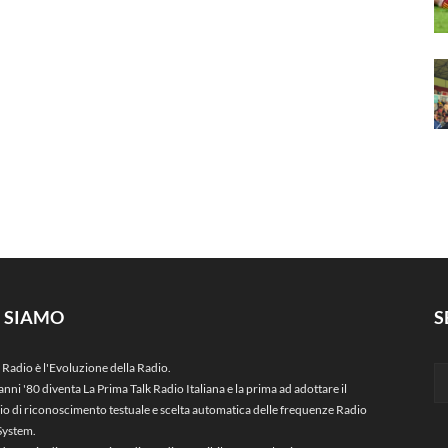
I SIAMO
S
 Radio è l'Evoluzione della Radio.
anni '80 diventa La Prima Talk Radio Italiana e la prima ad adottare il
zio di riconoscimento testuale e scelta automatica delle frequenze Radio
System.