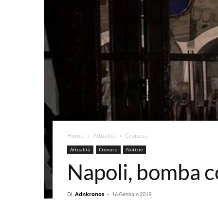
Home
Attualità
Cronaca
Attualità
Cronaca
Notizie
Napoli, bomba co
Di
Adnkronos
-
16 Gennaio 2019