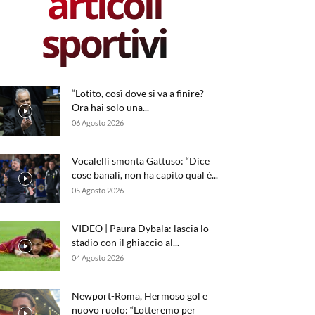
articoli
sportivi
“Lotito, così dove si va a finire?
Ora hai solo una...
06 Agosto 2026
Vocalelli smonta Gattuso: “Dice
cose banali, non ha capito qual è...
05 Agosto 2026
VIDEO | Paura Dybala: lascia lo
stadio con il ghiaccio al...
04 Agosto 2026
Newport-Roma, Hermoso gol e
nuovo ruolo: “Lotteremo per