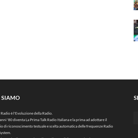
I SIAMO
S
 Radio è l'Evoluzione della Radio.
anni '80 diventa La Prima Talk Radio Italiana e la prima ad adottare il
zio di riconoscimento testuale e scelta automatica delle frequenze Radio
System.