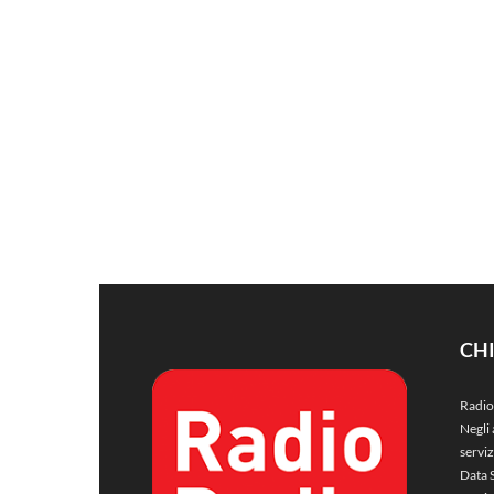
CH
Radio
Negli 
servi
Data 