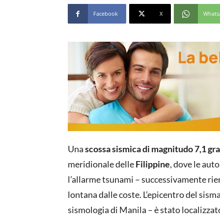
Facebook
X
Whats
Una
scossa sismica di magnitudo 7,1 gra
meridionale delle
Filippine
, dove le au
l’allarme tsunami – successivamente rie
lontana dalle coste. L’epicentro del sisma
sismologia di Manila – è stato localizza