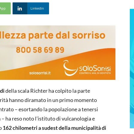
App
Linkedin
di
della scala Richter ha colpito la parte
torità hanno diramato in un primo momento
ntrato – esortando la popolazione a tenersi
 – ha reso noto l’istituto di vulcanologia e
to
162 chilometri a sudest della municipalità di