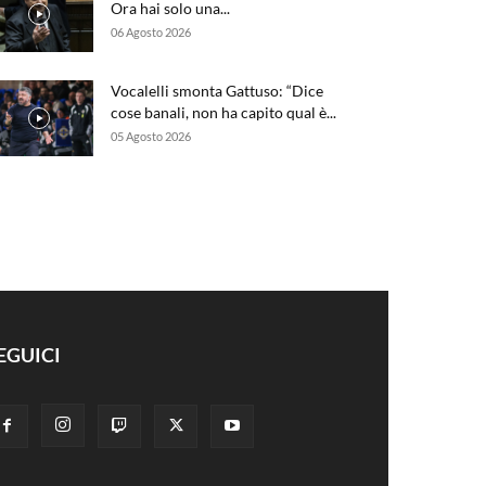
Ora hai solo una...
06 Agosto 2026
Vocalelli smonta Gattuso: “Dice
cose banali, non ha capito qual è...
05 Agosto 2026
EGUICI