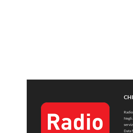
CH
Radio
Negli 
servi
Data 