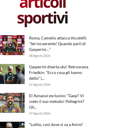
articoli
sportivi
Roma, Camelio attacca Vocalelli:
“Sei incoerente! Quando parli di
Gasperini…”
08 Agosto 2026
Gasperini diserta sky! Retroscena
Friedkin: “Ecco cosa gli hanno
detto” |...
07 Agosto 2026
El Aynaoui esclusivo: “Gasp? Vi
svelo il suo metodo! Pellegrini?
Gli...
07 Agosto 2026
“Lotito, così dove si va a finire?