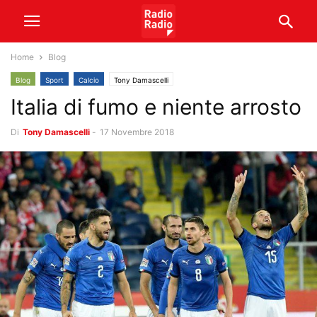
Home
Blog
Blog
Sport
Calcio
Tony Damascelli
Italia di fumo e niente arrosto
Di
Tony Damascelli
-
17 Novembre 2018